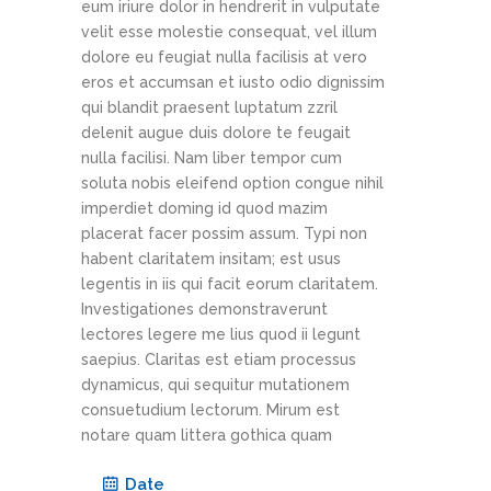
eum iriure dolor in hendrerit in vulputate
velit esse molestie consequat, vel illum
dolore eu feugiat nulla facilisis at vero
Hybrid Mail
eros et accumsan et iusto odio dignissim
Business Workflow
qui blandit praesent luptatum zzril
Process Automation
delenit augue duis dolore te feugait
Document Composition
nulla facilisi. Nam liber tempor cum
Customer Communication
soluta nobis eleifend option congue nihil
Privacy Notice
imperdiet doming id quod mazim
placerat facer possim assum. Typi non
habent claritatem insitam; est usus
legentis in iis qui facit eorum claritatem.
Objectif Lune Technology
Investigationes demonstraverunt
lectores legere me lius quod ii legunt
Partner
saepius. Claritas est etiam processus
dynamicus, qui sequitur mutationem
consuetudium lectorum. Mirum est
notare quam littera gothica quam
Date